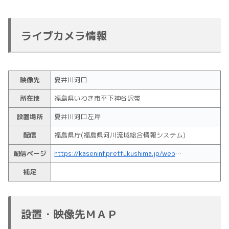
ライブカメラ情報
映像先
夏井川河口
所在地
福島県いわき市平下神谷沢帯
設置場所
夏井川河口左岸
配信
福島県庁(福島県河川流域総合情報システム)
配信ページ
https://kaseninf.pref.fukushima.jp/web_pub/
補足
設置・映像先ＭＡＰ