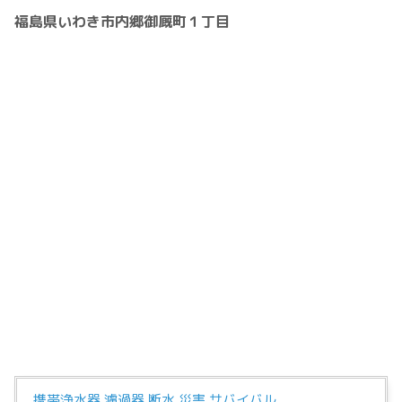
福島県いわき市内郷御厩町１丁目
携帯浄水器 濾過器 断水 災害 サバイバル