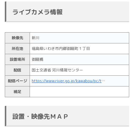
ライブカメラ情報
映像先
新川
所在地
福島県いわき市内郷御厩町１丁目
設置場所
御厩橋
配信
国土交通省 河川情報センター
配信ページ
https://www.river.go.jp/kawabou/pc/tm?zm=12&itmkndCd=200&scamId=101793093
補足
設置・映像先ＭＡＰ