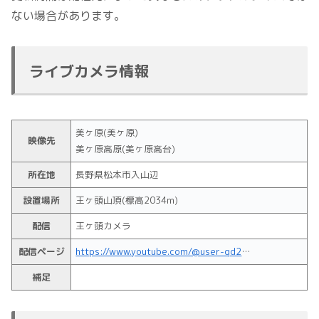
ない場合があります。
ライブカメラ情報
美ヶ原(美ヶ原)
映像先
美ヶ原高原(美ヶ原高台)
所在地
長野県松本市入山辺
設置場所
王ヶ頭山頂(標高2034m)
配信
王ヶ頭カメラ
配信ページ
https://www.youtube.com/@user-qd2vs2vi9u/featured
補足