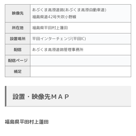
あぶくま高原道路(あぶくま高原自動車道)
映像先
福島県道42号矢吹小野線
所在地
福島県平田村上蓬田
設置場所
平田インターチェンジ(平田IC)
配信
あぶくま高原道路管理事務所
配信ページ
補足
設置・映像先ＭＡＰ
福島県平田村上蓬田