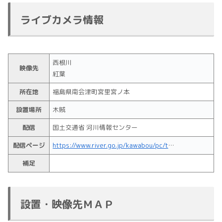
ライブカメラ情報
西根川
映像先
紅葉
所在地
福島県南会津町宮里宮ノ本
設置場所
木賊
配信
国土交通省 河川情報センター
配信ページ
https://www.river.go.jp/kawabou/pc/tm?zm=12&itmkndCd=200&scamId=101793011
補足
設置・映像先ＭＡＰ