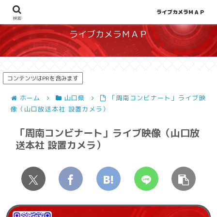
地図から探せる！天候や災害、混雑状況の把握に
ライブカメラＭＡＰ
検索
ライブカメラＭＡＰ
コンテンツはPRを含みます
ホーム
山口県
「周南コンビナート」ライブ映
像（山口放送本社 設置カメラ）
「周南コンビナート」ライブ映像（山口放
送本社 設置カメラ）