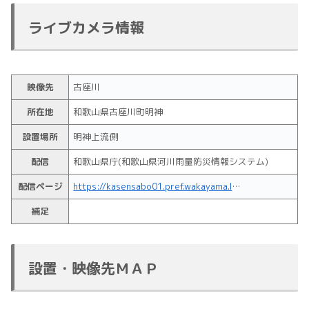
ライブカメラ情報
映像先
古座川
所在地
和歌山県古座川町明神
設置場所
明神上流側
配信
和歌山県庁(和歌山県河川雨量防災情報システム)
配信ページ
https://kasensabo01.pref.wakayama.lg.jp/sp/cameraDetail.html?scd=700&ccd=C10752&type=0
補足
設置・映像先ＭＡＰ