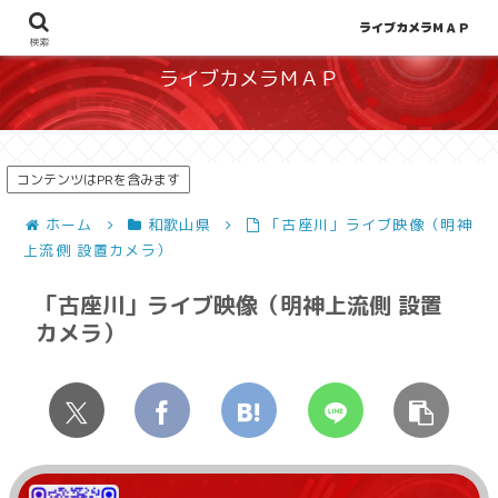
地図から探せる！天候や災害、混雑状況の把握に
ライブカメラＭＡＰ
検索
ライブカメラＭＡＰ
コンテンツはPRを含みます
ホーム
和歌山県
「古座川」ライブ映像（明神
上流側 設置カメラ）
「古座川」ライブ映像（明神上流側 設置
カメラ）