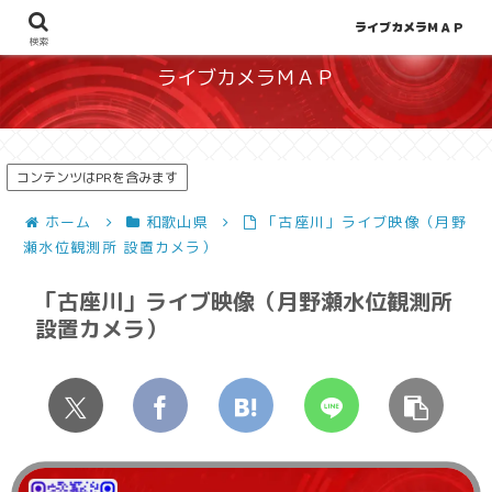
地図から探せる！天候や災害、混雑状況の把握に
ライブカメラＭＡＰ
検索
ライブカメラＭＡＰ
コンテンツはPRを含みます
ホーム
和歌山県
「古座川」ライブ映像（月野
瀬水位観測所 設置カメラ）
「古座川」ライブ映像（月野瀬水位観測所
設置カメラ）