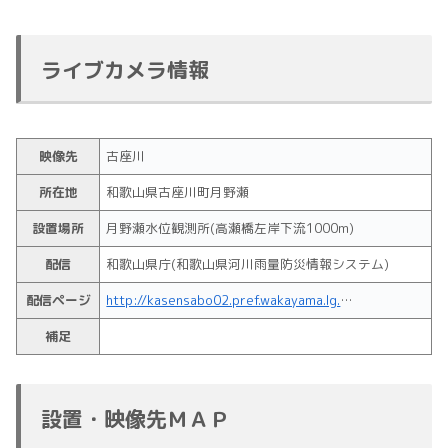
ライブカメラ情報
映像先
古座川
所在地
和歌山県古座川町月野瀬
設置場所
月野瀬水位観測所(高瀬橋左岸下流1000m)
配信
和歌山県庁(和歌山県河川雨量防災情報システム)
配信ページ
http://kasensabo02.pref.wakayama.lg.jp/suiiDetail.html?ccd=702
補足
設置・映像先ＭＡＰ