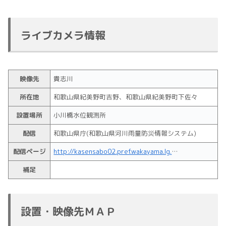
ライブカメラ情報
映像先
貴志川
所在地
和歌山県紀美野町吉野、和歌山県紀美野町下佐々
設置場所
小川橋水位観測所
配信
和歌山県庁(和歌山県河川雨量防災情報システム)
配信ページ
http://kasensabo02.pref.wakayama.lg.jp/suiiDetail.html?ccd=304
補足
設置・映像先ＭＡＰ