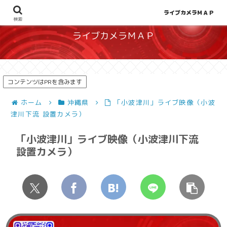
地図から探せる！天候や災害、混雑状況の把握に
ライブカメラＭＡＰ
検索
ライブカメラＭＡＰ
コンテンツはPRを含みます
ホーム
沖縄県
「小波津川」ライブ映像（小波
津川下流 設置カメラ）
「小波津川」ライブ映像（小波津川下流
設置カメラ）