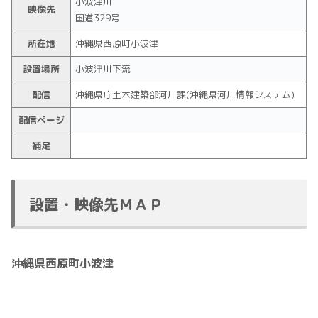
小波津川
映像先
国道329号
所在地
沖縄県西原町小波津
設置場所
小波津川下流
配信
沖縄県庁土木建築部河川課(沖縄県河川情報システム)
配信ページ
補足
設置・映像先ＭＡＰ
沖縄県西原町小波津