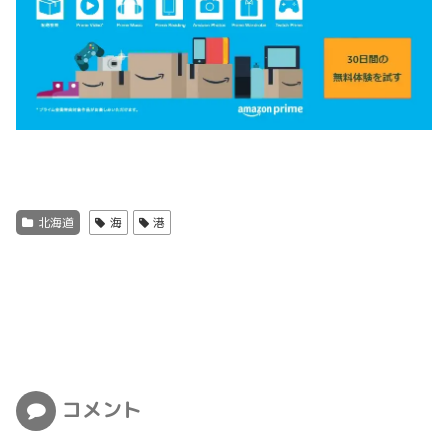
北海道
海
港
コメント