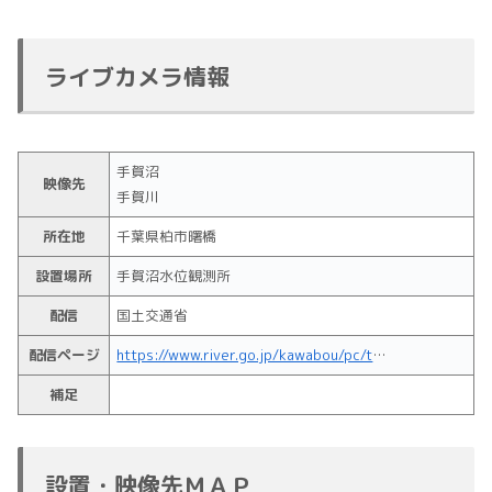
ライブカメラ情報
手賀沼
映像先
手賀川
所在地
千葉県柏市曙橋
設置場所
手賀沼水位観測所
配信
国土交通省
配信ページ
https://www.river.go.jp/kawabou/pc/tm?zm=12&itmkndCd=200&scamId=103073008
補足
設置・映像先ＭＡＰ